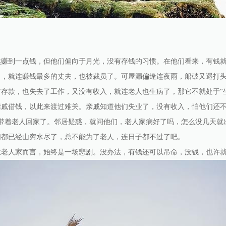
然赚到一点钱，但他们偏向于月光，没有存钱的习惯。在他们看来，有钱
了，就连赚钱最多的丈夫，也被裁员了。可屋漏偏逢连夜雨，船破又遇打
存款，也失去了工作，又没有收入，就连老人也生病了，那它不就处于“
亲戚借钱，以此来渡过难关。亲戚知道他们失业了，没有收入，怕他们还不
就带着老人回家了。邻居疑惑，就问他们，老人家病好了吗，怎么没几天就
们都已经山穷水尽了，总不能为了老人，连日子都不过了吧。
位老人家而言，始终是一场悲剧。没办法，有钱还可以吊命，没钱，也许