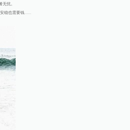
餐无忧。
需要钱......