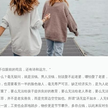
不仅眼前的苟且，还有诗和远方。”
什么？毫无疑问，就是没钱。男人没钱，别说娶不起老婆，哪怕娶了老婆
婚，也需要看另一半的脸色做人，毫无尊严可言。缺乏经济实力，是为人
严重了，要么无法给孩子提供良好的教育，要么无法给老人养老，要么无
罪，并不是老实善良，而是兜里边空空如也。所谓“汤无盐不如水，人无
接一波，工资也会原地踏步，物价更是节节攀升。多存点钱，以此来应对