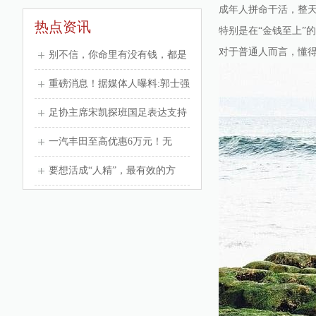
成年人拼命干活，整天
热点资讯
特别是在“金钱至上”
对于普通人而言，懂
别不信，你命里有没有钱，都是
注定的，看3个地方就知道了
重磅消息！据媒体人曝料:郭士强
时隔15年再次担任中国男篮主教
足协主席宋凯探班国足表达支持
练，有意
希望战沙特打出血性
一汽丰田至高优惠6万元！无
惧“开水天”通勤，首选这三款车
要想活成“人精”，最有效的方
式：具备这4种心术