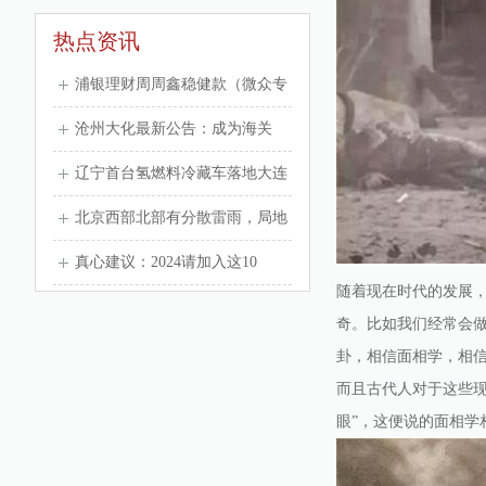
热点资讯
浦银理财周周鑫稳健款（微众专
属）8号理财产品29日起发行
沧州大化最新公告：成为海关
AEO高级认证企业
辽宁首台氢燃料冷藏车落地大连
自贸片区
北京西部北部有分散雷雨，局地
伴有短时大风
真心建议：2024请加入这10
随着现在时代的发展
个“不购买”计划
奇。比如我们经常会
卦，相信面相学，相
而且古代人对于这些
眼”，这便说的面相