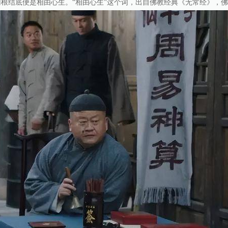
根结底便是相由心生。“相由心生”这个词，出自佛教经典《无常经》，佛